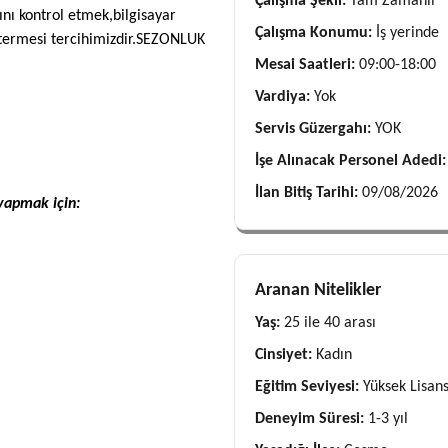
Çalışma Şekli:
Tam Zamanlı
ını kontrol etmek,bilgisayar
Çalışma Konumu:
İş yerinde
termesi tercihimizdir.SEZONLUK
Mesai Saatleri:
09:00-18:00
Vardiya:
Yok
Servis Güzergahı:
YOK
İşe Alınacak Personel Adedi
İlan Bitiş Tarihi:
09/08/2026
yapmak için:
Aranan Nitelikler
Yaş:
25 ile 40 arası
Cinsiyet:
Kadın
Eğitim Seviyesi:
Yüksek Lisans
Deneyim Süresi:
1-3 yıl