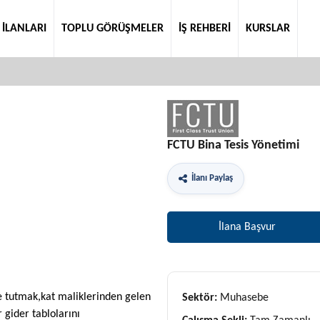
 İLANLARI
TOPLU GÖRÜŞMELER
İŞ REHBERİ
KURSLAR
FCTU Bina Tesis Yönetimi
İlanı Paylaş
İlana Başvur
le tutmak,kat maliklerinden gelen
Sektör:
Muhasebe
 gider tablolarını