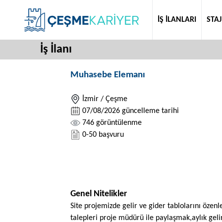
İŞ İLANLARI
STAJ
İş İlanı
Muhasebe Elemanı
İzmir / Çeşme
07/08/2026 güncelleme tarihi
746 görüntülenme
0-50 başvuru
Genel Nitelikler
Site projemizde gelir ve gider tablolarını özen
talepleri proje müdürü ile paylaşmak,aylık gelir