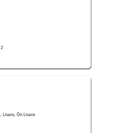
:
2
, Lisans, Ön Lisans