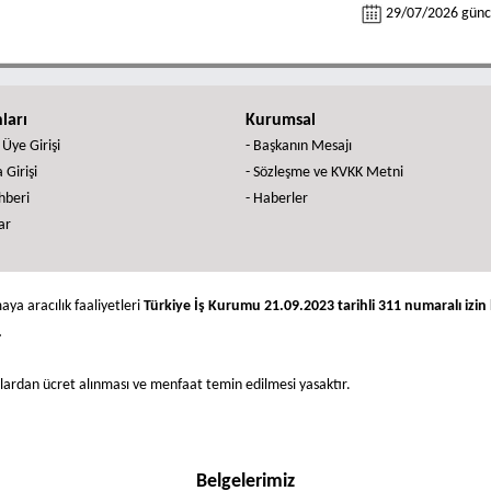
29/07/2026 günce
nları
Kurumsal
 Üye Girişi
- Başkanın Mesajı
 Girişi
- Sözleşme ve KVKK Metni
ehberi
- Haberler
ar
aya aracılık faaliyetleri
Türkiye İş Kurumu 21.09.2023 tarihli 311 numaralı izin b
.
nlardan ücret alınması ve menfaat temin edilmesi yasaktır.
Belgelerimiz