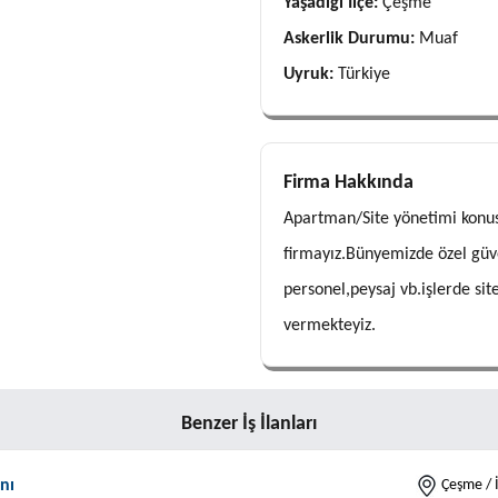
Yaşadığı İlçe:
Çeşme
Askerlik Durumu:
Muaf
Uyruk:
Türkiye
Firma Hakkında
Apartman/Site yönetimi konus
firmayız.Bünyemizde özel güve
personel,peysaj vb.işlerde sit
vermekteyiz.
Benzer İş İlanları
nı
Çeşme / 