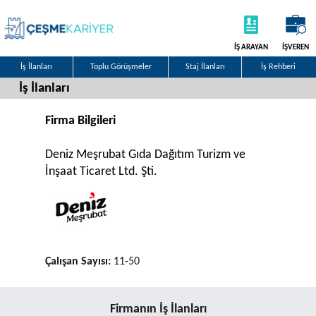
İŞ ARAYAN
İŞVEREN
İş İlanları
Toplu Görüşmeler
Staj İlanları
İş Rehberi
İş İlanları
Firma Bilgileri
Deniz Meşrubat Gıda Dağıtım Turizm ve
İnşaat Ticaret Ltd. Şti.
Çalışan Sayısı:
11-50
Firmanın İş İlanları