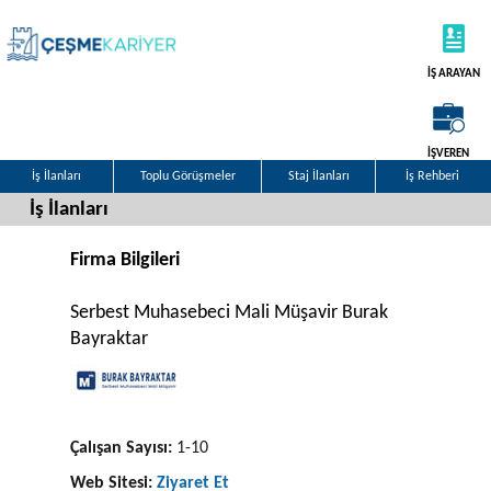
İŞ ARAYAN
İŞVEREN
İş İlanları
Toplu Görüşmeler
Staj İlanları
İş Rehberi
İş İlanları
Firma Bilgileri
Serbest Muhasebeci Mali Müşavir Burak
Bayraktar
Çalışan Sayısı:
1-10
Web Sitesi:
Ziyaret Et