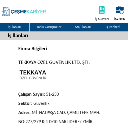
İŞ ARAYAN
İŞVEREN
İş İlanları
Toplu Görüşmeler
Staj İlanları
İş Rehberi
İş İlanları
Firma Bilgileri
TEKKAYA ÖZEL GÜVENLİK LTD. ŞTİ.
Çalışan Sayısı:
51-250
Sektör:
Güvenlik
Adres:
MİTHATPAŞA CAD. ÇAMLITEPE MAH.
NO:277/279 K:4 D:10 NARLIDERE/İZMİR