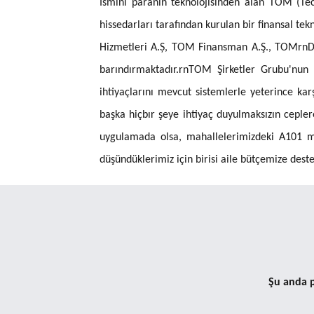
İsmini paranın teknolojisinden alan TOM (Tec
hissedarları tarafından kurulan bir finansal t
Hizmetleri A.Ș, TOM Finansman A.Ş., TOMrnDigi
barındırmaktadır.rnTOM Şirketler Grubu'nun 
ihtiyaçlarını mevcut sistemlerle yeterince ka
başka hiçbır şeye ihtiyaç duyulmaksızın ceple
uygulamada olsa, mahallelerimizdeki A101 ma
düşündüklerimiz için birisi aile bütçemize dest
Şu anda p