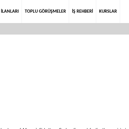
 İLANLARI
TOPLU GÖRÜŞMELER
İŞ REHBERİ
KURSLAR