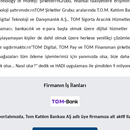
hnology of Money) ŞirketlerrnGrubu, finansal faaliyetlere erişimin
eknoloji yatırımıdır.rnTOM Şirketler Grubu; aralarında T.O.M. Katılım
tal Teknoloji ve Danışmanlık A.Ş., TOM Sigorta Aracılık Hizmetler
amacı; bankacılık ve e-para başta olmak üzere dijital hizmetler a
rşılayamayan kişiler de dahil olmak üzere herkese yenilikçi çözüml
re sıgdırmaktır.rn"TOM Digital, TOM Pay ve TOM Finansman şirketle
ğazaları tüm ödeme işlemlerimiz için yanımızda olsa, bize daha 
ek olsa... Nasıl olur?" dedik ve HADI uygulaması ile şimdiden 9 milyon
Firmanın İş İlanları
ortalımızda, Tom Katılım Bankası AŞ adlı üye firmamıza ait aktif il