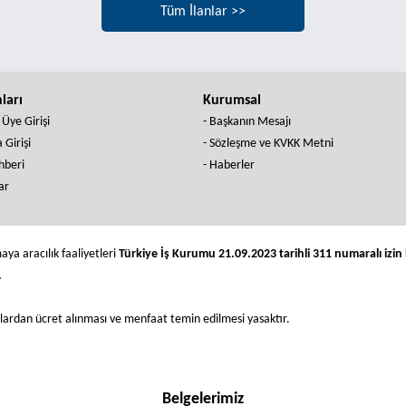
Tüm İlanlar >>
nları
Kurumsal
 Üye Girişi
- Başkanın Mesajı
 Girişi
- Sözleşme ve KVKK Metni
ehberi
- Haberler
ar
aya aracılık faaliyetleri
Türkiye İş Kurumu 21.09.2023 tarihli 311 numaralı izin b
.
nlardan ücret alınması ve menfaat temin edilmesi yasaktır.
Belgelerimiz