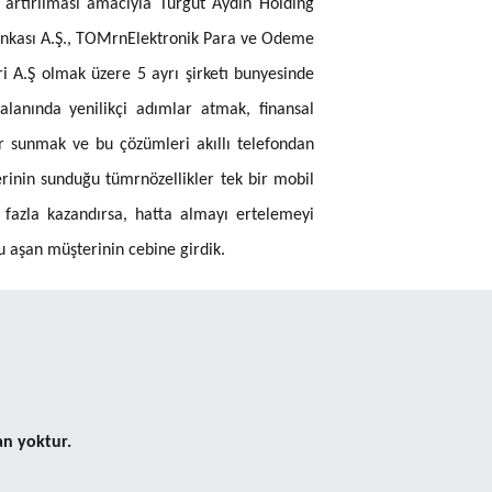
 artırılması amacıyla Turgut Aydın Holding
 Bankası A.Ş., TOMrnElektronik Para ve Odeme
i A.Ş olmak üzere 5 ayrı şirketı bunyesinde
lanında yenilikçi adımlar atmak, finansal
er sunmak ve bu çözümleri akıllı telefondan
rinin sunduğu tümrnözellikler tek bir mobil
fazla kazandırsa, hatta almayı ertelemeyi
u aşan müşterinin cebine girdik.
an yoktur.