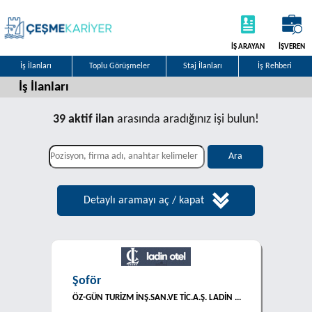
İŞ ARAYAN
İŞVEREN
İş İlanları
Toplu Görüşmeler
Staj İlanları
İş Rehberi
İş İlanları
39 aktif ilan
arasında aradığınız işi bulun!
Detaylı aramayı aç / kapat
Şoför
ÖZ-GÜN TURİZM İNŞ.SAN.VE TİC.A.Ş. LADİN ...